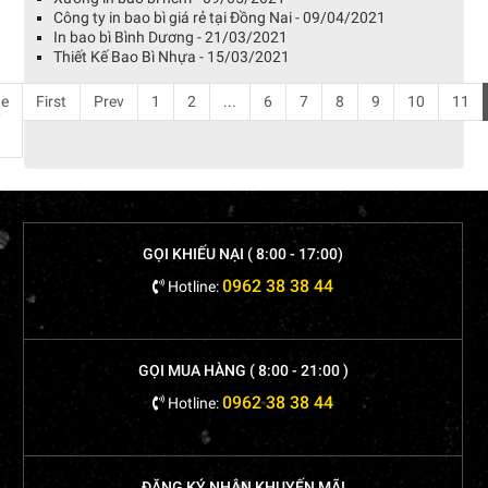
Công ty in bao bì giá rẻ tại Đồng Nai - 09/04/2021
In bao bì Bình Dương - 21/03/2021
Thiết Kế Bao Bì Nhựa - 15/03/2021
e
First
Prev
1
2
...
6
7
8
9
10
11
/
GỌI KHIẾU NẠI ( 8:00 - 17:00)
0962 38 38 44
Hotline:
GỌI MUA HÀNG ( 8:00 - 21:00 )
0962 38 38 44
Hotline:
ĐĂNG KÝ NHẬN KHUYẾN MÃI