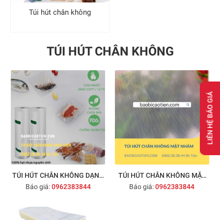
Túi hút chân không
TÚI HÚT CHÂN KHÔNG
LIÊN HỆ BÁO GIÁ
TÚI HÚT CHÂN KHÔNG DẠNG
TÚI HÚT CHÂN KHÔNG MẶT
Báo giá:
0962383844
Báo giá:
0962383844
CUỘN
NHÁM