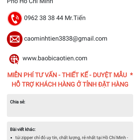
Phố Hồ Chí Minh
0962 38 38 44 Mr.Tiến
caominhtien3838@gmail.com
www.baobicaotien.com
MIỄN PHÍ TƯ VẤN - THIẾT KẾ - DUYỆT MẪU *
HỖ TRỢ KHÁCH HÀNG Ở TỈNH ĐẶT HÀNG
Chia sẻ:
Bài viết khác:
túi zipper chỉ đỏ uy tín, chất lượng, rẻ nhất tại Hồ Chí Minh -