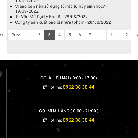
19/09/2022
Vì sao bạn nên sử dụng túi rác tự hủy sinh học? -
19/09/2022
Tư Vấn Mở Đại Lý Bao Bì - 28/08/2022
Công ty sản xuất bao bì nhựa tphcm - 28/08/2022
rst
Prev
1
2
3
4
5
6
7
...
11
12
N
GỌI KHIẾU NẠI ( 8:00 - 17:00)
0962 38 38 44
Hotline:
GỌI MUA HÀNG ( 8:00 - 21:00 )
0962 38 38 44
Hotline: