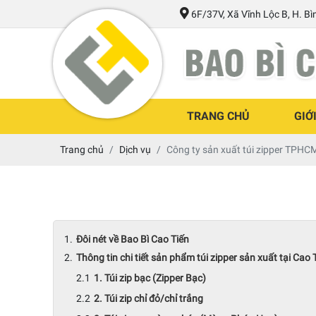
6F/37V, Xã Vĩnh Lộc B, H. B
TRANG CHỦ
GIỚ
Trang chủ
Dịch vụ
Công ty sản xuất túi zipper TPHC
Đôi nét về Bao Bì Cao Tiến
Thông tin chi tiết sản phẩm túi zipper sản xuất tại Cao 
1. Túi zip bạc (Zipper Bạc)
2. Túi zip chỉ đỏ/chỉ trắng