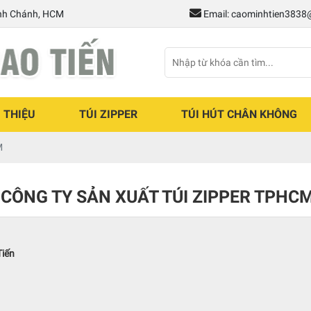
ình Chánh, HCM
Email: caominhtien383
I THIỆU
TÚI ZIPPER
TÚI HÚT CHÂN KHÔNG
M
CÔNG TY SẢN XUẤT TÚI ZIPPER TPHC
Tiến