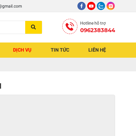
8@gmail.com
Hotline hỗ trợ
0962383844
DỊCH VỤ
TIN TỨC
LIÊN HỆ
M