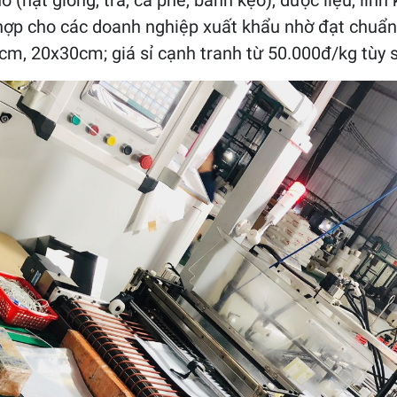
(hạt giống, trà, cà phê, bánh kẹo), dược liệu, lin
 hợp cho các doanh nghiệp xuất khẩu nhờ đạt chuẩ
m, 20x30cm; giá sỉ cạnh tranh từ 50.000đ/kg tùy s