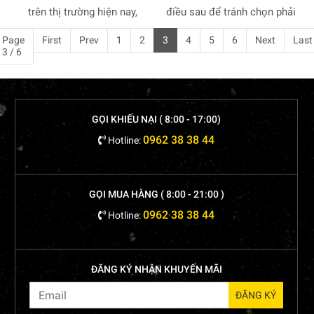
trên thị trường hiện nay,
điều sau để tránh chọn phải
người mua sẽ rất dễ lựa
túi kém chất lượng, nhất là
Page
First
Prev
1
2
3
4
5
6
Next
Last
chọn nhầm loại túi. Hãy
khi đựng, bảo quản thực
3 / 6
cùng Cao Tiến tìm hiểu
phẩm sẽ tiềm ẩn mối nguy
những kinh nghiệm để có
hại cho sức khỏe. Người
thể mua túi zipper chỉ
mua cần tìm đến các xưởng
trắng đúng chuẩn nhé!
sản xuất túi zipper chỉ trắng
GỌI KHIẾU NẠI ( 8:00 - 17:00)
chất lượng và giá thành hợp
0962 38 38 44
Hotline:
lý.
GỌI MUA HÀNG ( 8:00 - 21:00 )
0962 38 38 44
Hotline:
ĐĂNG KÝ NHẬN KHUYẾN MÃI