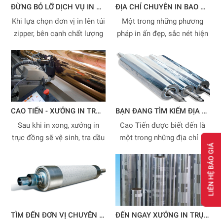
ĐỪNG BỎ LỠ DỊCH VỤ IN LÊN TÚI ZIPPER UY TÍN TẠI CAO TIẾN
ĐỊA CHỈ CHUYÊN IN BAO BÌ ỐNG ĐỒNG CHẤT LƯỢNG CAO
Khi lựa chọn đơn vị in lên túi
Một trong những phương
zipper, bên cạnh chất lượng
pháp in ấn đẹp, sắc nét hiện
của túi zip thì điều mà bạn
nay là phương pháp in bao bì
cần quan tâm nhất đó là kỹ
ống đồng. Tuy là phương
thuật in mà đơn vị đó đang
pháp phổ biến, nhưng không
sử dụng.
phải ai cũng hiểu rõ về nó.
CAO TIẾN - XƯỞNG IN TRỤC ĐỒNG CHẤT LƯỢNG CAO
BẠN ĐANG TÌM KIẾM ĐỊA CHỈ IN TRỤC ĐỒNG CHẤT LƯỢNG CAO?
Sau khi in xong, xưởng in
Cao Tiến được biết đến là
trục đồng sẽ vệ sinh, tra dầu
một trong những địa chỉ in
LIÊN HỆ BÁO GIÁ
và bảo quản để in các đơn
trục đồng tiên phong trong
hàng bao bì tái sản xuất cho
việc ứng dụng phương pháp
khách hàng.
in ống đồng – Một kỹ thuật
in hiện đại hàng đầu hiện
nay.
TÌM ĐẾN ĐƠN VỊ CHUYÊN IN TRỤC ỐNG ĐỒNG GIÁ ƯU ĐÃI
ĐẾN NGAY XƯỞNG IN TRỤC ĐỒNG HÀNG ĐẦU MIỀN NAM