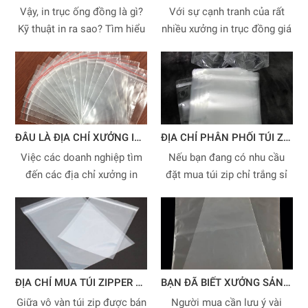
Vậy, in trục ống đồng là gì?
Với sự cạnh tranh của rất
Kỹ thuật in ra sao? Tìm hiểu
nhiều xưởng in trục đồng giá
bài viết của Cao Tiến dưới
rẻ tại TP.HCM hiện nay nên
đây để có cái nhìn khái quát
việc tìm chọn xưởng in uy tín
về công nghệ này nhé!
để hợp tác lâu dài là vấn đề
được các doanh nghiệp kinh
doanh chú trọng hơn cả.
ĐÂU LÀ ĐỊA CHỈ XƯỞNG IN BAO BÌ UY TÍN HIỆN NAY?
ĐỊA CHỈ PHÂN PHỐI TÚI ZIP CHỈ TRẮNG SỈ SỐ LƯỢNG LỚN ĐẢM BẢO UY TÍN TRÊN THỊ TRƯỜNG
Việc các doanh nghiệp tìm
Nếu bạn đang có nhu cầu
đến các địa chỉ xưởng in
đặt mua túi zip chỉ trắng sỉ
bao bì uy tín là vấn đề hàng
số lượng lớn theo kích
đầu.
thước có sẵn hoặc sản xuất
in ấn logo theo yêu cầu với
mức giá sỉ rẻ nhất hiện nay.
Hãy cùng Cao Tiến tìm hiểu
chi tiết vấn đề này qua bài
ĐỊA CHỈ MUA TÚI ZIPPER CHỈ TRẮNG ĐƯỢC NHIỀU KHÁCH HÀNG YÊU THÍCH
BẠN ĐÃ BIẾT XƯỞNG SẢN XUẤT TÚI ZIPPER CHỈ TRẮNG CHẤT LƯỢNG VÀ GIÁ THÀNH HỢP LÝ CHƯA?
viết sau đây.
Giữa vô vàn túi zip được bán
Người mua cần lưu ý vài