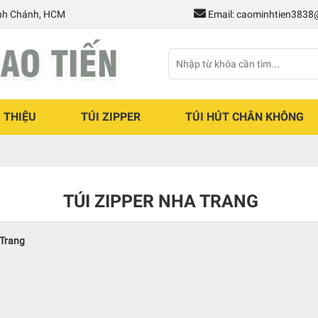
ình Chánh, HCM
Email: caominhtien383
I THIỆU
TÚI ZIPPER
TÚI HÚT CHÂN KHÔNG
TÚI ZIPPER NHA TRANG
 Trang