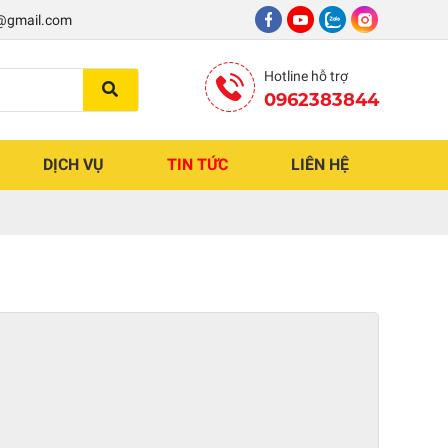
8@gmail.com
Hotline hỗ trợ
0962383844
DỊCH VỤ
TIN TỨC
LIÊN HỆ