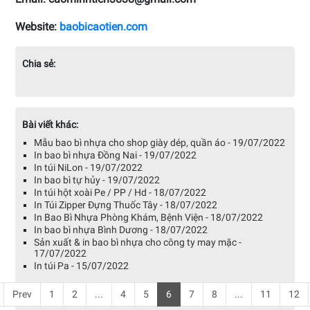
Website:
baobicaotien.com
Chia sẻ:
Bài viết khác:
Mẫu bao bì nhựa cho shop giày dép, quần áo - 19/07/2022
In bao bì nhựa Đồng Nai - 19/07/2022
In túi NiLon - 19/07/2022
In bao bì tự hủy - 19/07/2022
In túi hột xoài Pe / PP / Hd - 18/07/2022
In Túi Zipper Đựng Thuốc Tây - 18/07/2022
In Bao Bì Nhựa Phòng Khám, Bệnh Viện - 18/07/2022
In bao bì nhựa Bình Dương - 18/07/2022
Sản xuất & in bao bì nhựa cho công ty may mặc -
17/07/2022
In túi Pa - 15/07/2022
Prev
1
2
...
4
5
6
7
8
...
11
12