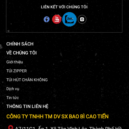
LIÊN KẾT VỚI CHÚNG TÔI
CHÍNH SÁCH
VỀ CHÚNG TÔI
Giới thiệu
TÚI ZIPPER
TÚI HÚT CHÂN KHÔNG
Dịch vụ
Tin tức
THÔNG TIN LIÊN HỆ
CÔNG TY TNHH TM DV SX BAO BÌ CAO TIẾN
A7/11G1, Ấp 1, Xã Tân Vĩnh Lộc, Thành Phố Hồ