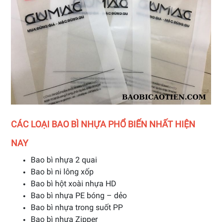
CÁC LOẠI BAO BÌ NHỰA PHỔ BIẾN NHẤT HIỆN
NAY
Bao bì nhựa 2 quai
Bao bì ni lông xốp
Bao bì hột xoài nhựa HD
Bao bì nhựa PE bóng – dẻo
Bao bì nhựa trong suốt PP
Bao bì nhựa Zipper