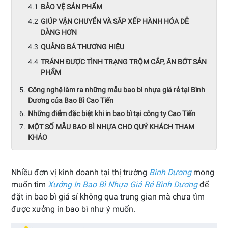
BẢO VỆ SẢN PHẨM
GIÚP VẬN CHUYỂN VÀ SẮP XẾP HÀNH HÓA DỄ
DÀNG HƠN
QUẢNG BÁ THƯƠNG HIỆU
TRÁNH ĐƯỢC TÌNH TRẠNG TRỘM CẮP, ĂN BỚT SẢN
PHẨM
Công nghệ làm ra những mẫu bao bì nhựa giá rẻ tại Bình
Dương của Bao Bì Cao Tiến
Những điểm đặc biệt khi in bao bì tại công ty Cao Tiến
MỘT SỐ MẪU BAO BÌ NHỰA CHO QUÝ KHÁCH THAM
KHẢO
Nhiều đơn vị kinh doanh tại thị trường
Bình Dương
mong
muốn tìm
Xưởng In Bao Bì Nhựa Giá Rẻ Bình Dương
để
đặt in bao bì giá sỉ không qua trung gian mà chưa tìm
được xưởng in bao bì như ý muốn.