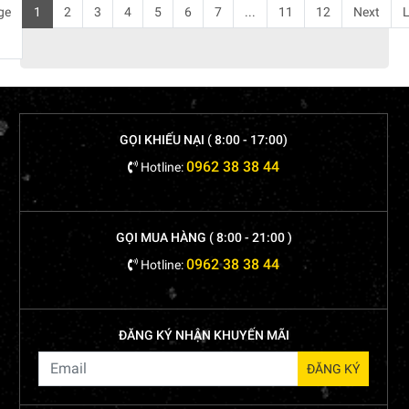
ge
1
2
3
4
5
6
7
...
11
12
Next
L
GỌI KHIẾU NẠI ( 8:00 - 17:00)
0962 38 38 44
Hotline:
GỌI MUA HÀNG ( 8:00 - 21:00 )
0962 38 38 44
Hotline:
ĐĂNG KÝ NHẬN KHUYẾN MÃI