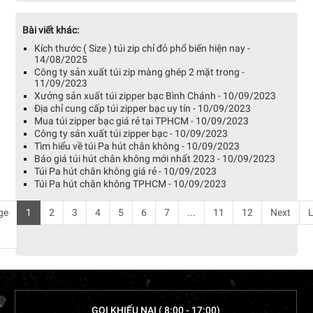
Bài viết khác:
Kích thước ( Size ) túi zip chỉ đỏ phổ biến hiện nay -
14/08/2025
Công ty sản xuất túi zip màng ghép 2 mặt trong -
11/09/2023
Xưởng sản xuất túi zipper bạc Bình Chánh - 10/09/2023
Địa chỉ cung cấp túi zipper bạc uy tín - 10/09/2023
Mua túi zipper bạc giá rẻ tại TPHCM - 10/09/2023
Công ty sản xuất túi zipper bạc - 10/09/2023
Tìm hiểu về túi Pa hút chân không - 10/09/2023
Báo giá túi hút chân không mới nhất 2023 - 10/09/2023
Túi Pa hút chân không giá rẻ - 10/09/2023
Túi Pa hút chân không TPHCM - 10/09/2023
ge
1
2
3
4
5
6
7
...
11
12
Next
L
GỌI KHIẾU NẠI ( 8:00 - 17:00)