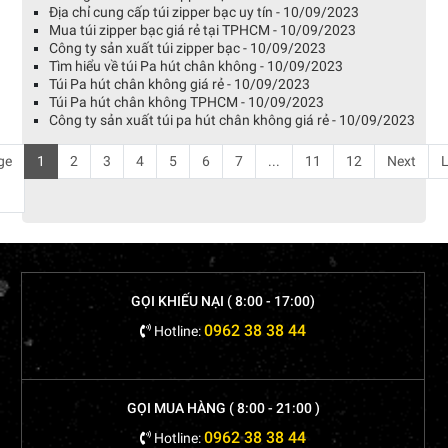
Địa chỉ cung cấp túi zipper bạc uy tín - 10/09/2023
Mua túi zipper bạc giá rẻ tại TPHCM - 10/09/2023
Công ty sản xuất túi zipper bạc - 10/09/2023
Tìm hiểu về túi Pa hút chân không - 10/09/2023
Túi Pa hút chân không giá rẻ - 10/09/2023
Túi Pa hút chân không TPHCM - 10/09/2023
Công ty sản xuất túi pa hút chân không giá rẻ - 10/09/2023
ge
1
2
3
4
5
6
7
...
11
12
Next
L
GỌI KHIẾU NẠI ( 8:00 - 17:00)
0962 38 38 44
Hotline:
GỌI MUA HÀNG ( 8:00 - 21:00 )
0962 38 38 44
Hotline: