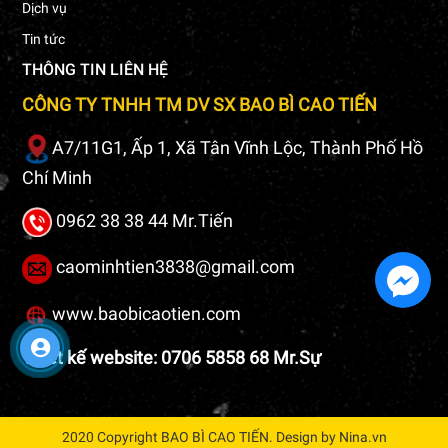
Dịch vụ
Tin tức
THÔNG TIN LIÊN HỆ
CÔNG TY TNHH TM DV SX BAO BÌ CAO TIẾN
A7/11G1, Ấp 1, Xã Tân Vĩnh Lộc, Thành Phố Hồ
Chí Minh
0962 38 38 44 Mr.Tiến
caominhtien3838@gmail.com
www.baobicaotien.com
Thiết kế website: 0706 5858 68 Mr.Sự
2020 Copyright BAO BÌ CAO TIẾN. Design by Nina.vn