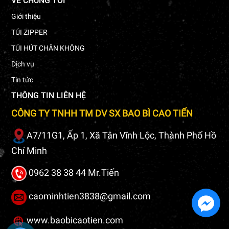
VỀ CHÚNG TÔI
Giới thiệu
TÚI ZIPPER
TÚI HÚT CHÂN KHÔNG
Dịch vụ
Tin tức
THÔNG TIN LIÊN HỆ
CÔNG TY TNHH TM DV SX BAO BÌ CAO TIẾN
A7/11G1, Ấp 1, Xã Tân Vĩnh Lộc, Thành Phố Hồ
Chí Minh
0962 38 38 44 Mr.Tiến
caominhtien3838@gmail.com
www.baobicaotien.com