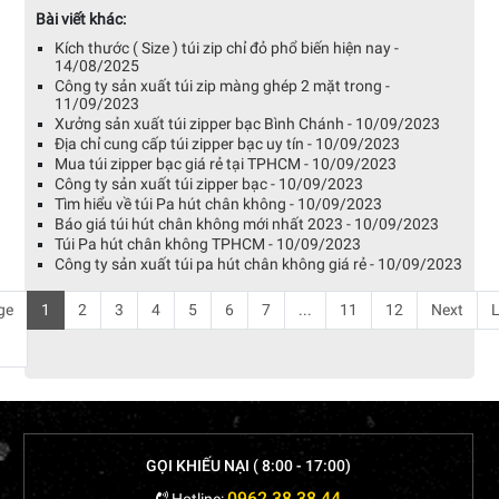
Bài viết khác:
Kích thước ( Size ) túi zip chỉ đỏ phổ biến hiện nay -
14/08/2025
Công ty sản xuất túi zip màng ghép 2 mặt trong -
11/09/2023
Xưởng sản xuất túi zipper bạc Bình Chánh - 10/09/2023
Địa chỉ cung cấp túi zipper bạc uy tín - 10/09/2023
Mua túi zipper bạc giá rẻ tại TPHCM - 10/09/2023
Công ty sản xuất túi zipper bạc - 10/09/2023
Tìm hiểu về túi Pa hút chân không - 10/09/2023
Báo giá túi hút chân không mới nhất 2023 - 10/09/2023
Túi Pa hút chân không TPHCM - 10/09/2023
Công ty sản xuất túi pa hút chân không giá rẻ - 10/09/2023
ge
1
2
3
4
5
6
7
...
11
12
Next
L
GỌI KHIẾU NẠI ( 8:00 - 17:00)
0962 38 38 44
Hotline: