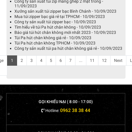
Công ty sản xuất túi zip màng ghép 2 mặt trong -
11/09/2023
Xưởng sản xuất túi zipper bạc Bình Chánh - 10/09/2023
Mua túi zipper bạc giá rẻ tại TPHCM - 10/09/2023
Công ty sản xuất túi zipper bạc - 10/09/2023
Tìm hiểu về túi Pa hút chân không - 10/09/2023
Báo giá túi hút chân không mới nhất 2023 - 10/09/2023
Túi Pa hút chân không giá rẻ - 10/09/2023
Túi Pa hút chân không TPHCM - 10/09/2023
Công ty sản xuất túi pa hút chân không giá rẻ - 10/09/2023
ge
1
2
3
4
5
6
7
...
11
12
Next
L
GỌI KHIẾU NẠI ( 8:00 - 17:00)
0962 38 38 44
Hotline: