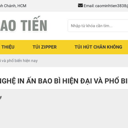
ình Chánh, HCM
Email: caominhtien383
I THIỆU
TÚI ZIPPER
TÚI HÚT CHÂN KHÔNG
i và phổ biến hiện nay
GHỆ IN ẤN BAO BÌ HIỆN ĐẠI VÀ PHỔ B
y