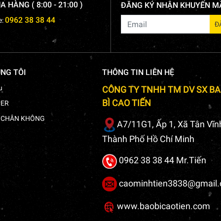
 HÀNG ( 8:00 - 21:00 )
ĐĂNG KÝ NHẬN KHUYẾN M
0962 38 38 44
e:
NG TÔI
THÔNG TIN LIÊN HỆ
u
CÔNG TY TNHH TM DV SX B
BÌ CAO TIẾN
PER
T CHÂN KHÔNG
A7/11G1, Ấp 1, Xã Tân Vĩn
Thành Phố Hồ Chí Minh
0962 38 38 44 Mr.Tiến
caominhtien3838@gmail
www.baobicaotien.com