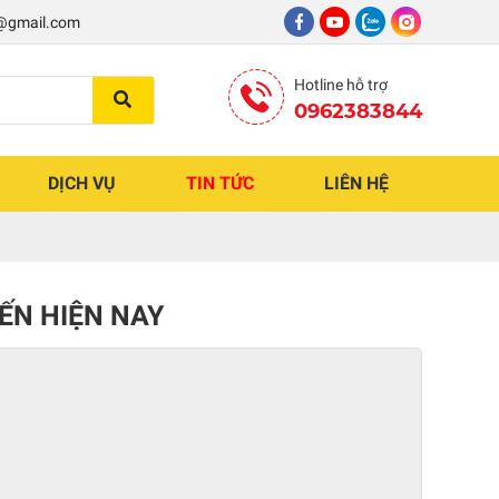
8@gmail.com
Hotline hỗ trợ
0962383844
DỊCH VỤ
TIN TỨC
LIÊN HỆ
IẾN HIỆN NAY