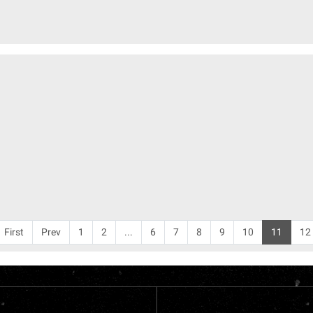
First
Prev
1
2
...
6
7
8
9
10
11
12