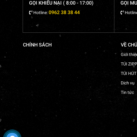
GỌI KHIẾU NẠI ( 8:00 - 17:00)
GỌI MUA
0962 38 38 44
Hotline:
Hotlin
CHÍNH SÁCH
VỀ CHÚ
Giới thiệ
TÚI ZIP
TÚI HÚ
Dịch vụ
Tin tức