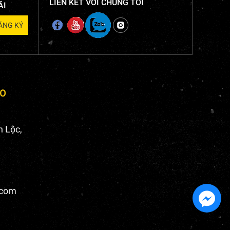
LIÊN KẾT VỚI CHÚNG TÔI
ÃI
AO
h Lộc,
.com