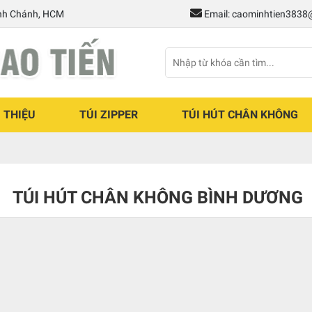
ình Chánh, HCM
Email: caominhtien383
I THIỆU
TÚI ZIPPER
TÚI HÚT CHÂN KHÔNG
TÚI HÚT CHÂN KHÔNG BÌNH DƯƠNG