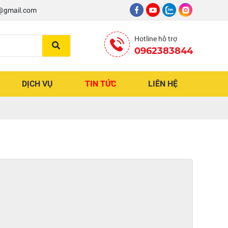
8@gmail.com
Hotline hỗ trợ
0962383844
DỊCH VỤ
TIN TỨC
LIÊN HỆ