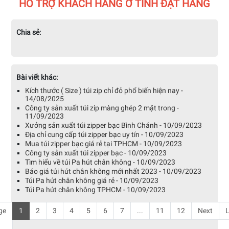
HỖ TRỢ KHÁCH HÀNG Ở TỈNH ĐẶT HÀNG
Chia sẻ:
Bài viết khác:
Kích thước ( Size ) túi zip chỉ đỏ phổ biến hiện nay -
14/08/2025
Công ty sản xuất túi zip màng ghép 2 mặt trong -
11/09/2023
Xưởng sản xuất túi zipper bạc Bình Chánh - 10/09/2023
Địa chỉ cung cấp túi zipper bạc uy tín - 10/09/2023
Mua túi zipper bạc giá rẻ tại TPHCM - 10/09/2023
Công ty sản xuất túi zipper bạc - 10/09/2023
Tìm hiểu về túi Pa hút chân không - 10/09/2023
Báo giá túi hút chân không mới nhất 2023 - 10/09/2023
Túi Pa hút chân không giá rẻ - 10/09/2023
Túi Pa hút chân không TPHCM - 10/09/2023
ge
1
2
3
4
5
6
7
...
11
12
Next
L