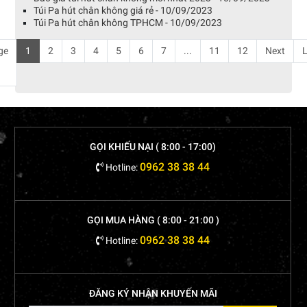
Túi Pa hút chân không giá rẻ - 10/09/2023
Túi Pa hút chân không TPHCM - 10/09/2023
ge
1
2
3
4
5
6
7
...
11
12
Next
L
GỌI KHIẾU NẠI ( 8:00 - 17:00)
0962 38 38 44
Hotline:
GỌI MUA HÀNG ( 8:00 - 21:00 )
0962 38 38 44
Hotline:
ĐĂNG KÝ NHẬN KHUYẾN MÃI