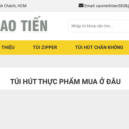
ình Chánh, HCM
Email: caominhtien383
I THIỆU
TÚI ZIPPER
TÚI HÚT CHÂN KHÔNG
TÚI HÚT THỰC PHẨM MUA Ở ĐÂU