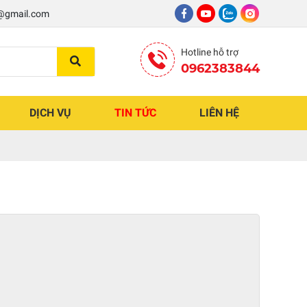
8@gmail.com
Hotline hỗ trợ
0962383844
DỊCH VỤ
TIN TỨC
LIÊN HỆ