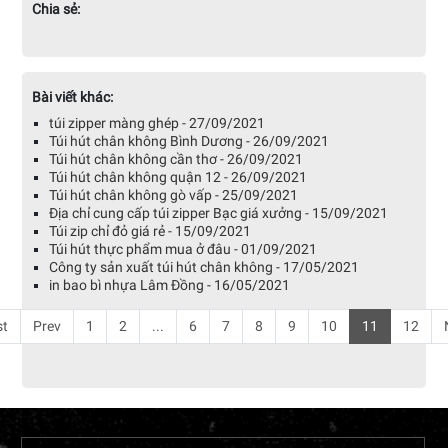
Chia sẻ:
Bài viết khác:
túi zipper màng ghép - 27/09/2021
Túi hút chân không Bình Dương - 26/09/2021
Túi hút chân không cần thơ - 26/09/2021
Túi hút chân không quận 12 - 26/09/2021
Túi hút chân không gò vấp - 25/09/2021
Địa chỉ cung cấp túi zipper Bạc giá xưởng - 15/09/2021
Túi zip chỉ đỏ giá rẻ - 15/09/2021
Túi hút thực phẩm mua ở đâu - 01/09/2021
Công ty sản xuất túi hút chân không - 17/05/2021
in bao bì nhựa Lâm Đồng - 16/05/2021
st
Prev
1
2
...
6
7
8
9
10
11
12