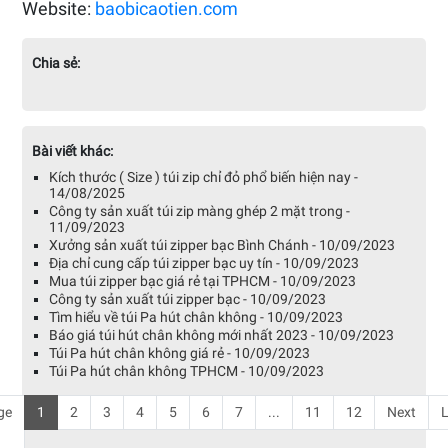
Website:
baobicaotien.com
Chia sẻ:
Bài viết khác:
Kích thước ( Size ) túi zip chỉ đỏ phổ biến hiện nay -
14/08/2025
Công ty sản xuất túi zip màng ghép 2 mặt trong -
11/09/2023
Xưởng sản xuất túi zipper bạc Bình Chánh - 10/09/2023
Địa chỉ cung cấp túi zipper bạc uy tín - 10/09/2023
Mua túi zipper bạc giá rẻ tại TPHCM - 10/09/2023
Công ty sản xuất túi zipper bạc - 10/09/2023
Tìm hiểu về túi Pa hút chân không - 10/09/2023
Báo giá túi hút chân không mới nhất 2023 - 10/09/2023
Túi Pa hút chân không giá rẻ - 10/09/2023
Túi Pa hút chân không TPHCM - 10/09/2023
ge
1
2
3
4
5
6
7
...
11
12
Next
L