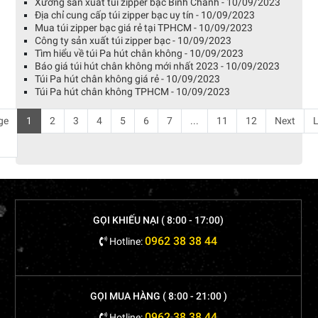
Xưởng sản xuất túi zipper bạc Bình Chánh - 10/09/2023
Địa chỉ cung cấp túi zipper bạc uy tín - 10/09/2023
Mua túi zipper bạc giá rẻ tại TPHCM - 10/09/2023
Công ty sản xuất túi zipper bạc - 10/09/2023
Tìm hiểu về túi Pa hút chân không - 10/09/2023
Báo giá túi hút chân không mới nhất 2023 - 10/09/2023
Túi Pa hút chân không giá rẻ - 10/09/2023
Túi Pa hút chân không TPHCM - 10/09/2023
ge
1
2
3
4
5
6
7
...
11
12
Next
L
GỌI KHIẾU NẠI ( 8:00 - 17:00)
0962 38 38 44
Hotline:
GỌI MUA HÀNG ( 8:00 - 21:00 )
0962 38 38 44
Hotline: