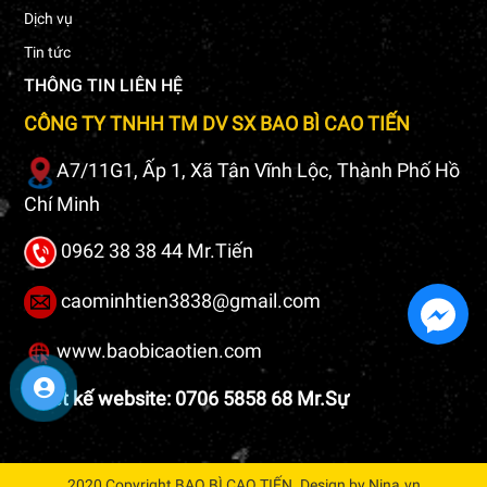
Dịch vụ
Tin tức
THÔNG TIN LIÊN HỆ
CÔNG TY TNHH TM DV SX BAO BÌ CAO TIẾN
A7/11G1, Ấp 1, Xã Tân Vĩnh Lộc, Thành Phố Hồ
Chí Minh
0962 38 38 44 Mr.Tiến
caominhtien3838@gmail.com
www.baobicaotien.com
Thiết kế website: 0706 5858 68 Mr.Sự
2020 Copyright BAO BÌ CAO TIẾN. Design by Nina.vn