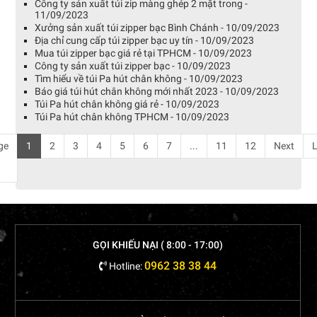
Công ty sản xuất túi zip màng ghép 2 mặt trong -
11/09/2023
Xưởng sản xuất túi zipper bạc Bình Chánh - 10/09/2023
Địa chỉ cung cấp túi zipper bạc uy tín - 10/09/2023
Mua túi zipper bạc giá rẻ tại TPHCM - 10/09/2023
Công ty sản xuất túi zipper bạc - 10/09/2023
Tìm hiểu về túi Pa hút chân không - 10/09/2023
Báo giá túi hút chân không mới nhất 2023 - 10/09/2023
Túi Pa hút chân không giá rẻ - 10/09/2023
Túi Pa hút chân không TPHCM - 10/09/2023
ge
1
2
3
4
5
6
7
...
11
12
Next
L
GỌI KHIẾU NẠI ( 8:00 - 17:00)
0962 38 38 44
Hotline: