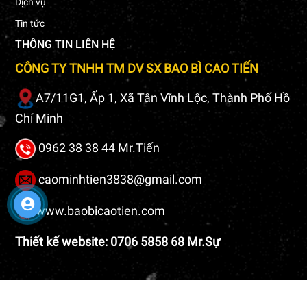
Dịch vụ
Tin tức
THÔNG TIN LIÊN HỆ
CÔNG TY TNHH TM DV SX BAO BÌ CAO TIẾN
A7/11G1, Ấp 1, Xã Tân Vĩnh Lộc, Thành Phố Hồ
Chí Minh
0962 38 38 44 Mr.Tiến
caominhtien3838@gmail.com
www.baobicaotien.com
Thiết kế website: 0706 5858 68 Mr.Sự
2020 Copyright BAO BÌ CAO TIẾN. Design by Nina.vn