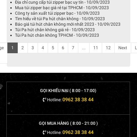
Địa chỉ cung cấp túi zipper bạc uy tín - 10/09/2023
Mua túi zipper bạc giá rẻ tại TPHCM - 10/09/2023
Công ty sản xuất túi zipper bạc - 10/09/2023
Tìm hiểu về túi Pa hút chân không - 10/09/2023
Báo giá túi hút chân không mới nhất 2023 - 10/09/2023
Túi Pa hút chân không giá rẻ - 10/09/2023
Túi Pa hút chân không TPHCM - 10/09/2023
ge
1
2
3
4
5
6
7
...
11
12
Next
L
GỌI KHIẾU NẠI ( 8:00 - 17:00)
0962 38 38 44
Hotline:
GỌI MUA HÀNG ( 8:00 - 21:00 )
0962 38 38 44
Hotline: