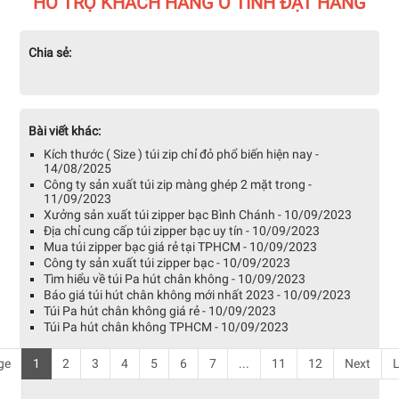
HỖ TRỢ KHÁCH HÀNG Ở TỈNH ĐẶT HÀNG
Chia sẻ:
Bài viết khác:
Kích thước ( Size ) túi zip chỉ đỏ phổ biến hiện nay -
14/08/2025
Công ty sản xuất túi zip màng ghép 2 mặt trong -
11/09/2023
Xưởng sản xuất túi zipper bạc Bình Chánh - 10/09/2023
Địa chỉ cung cấp túi zipper bạc uy tín - 10/09/2023
Mua túi zipper bạc giá rẻ tại TPHCM - 10/09/2023
Công ty sản xuất túi zipper bạc - 10/09/2023
Tìm hiểu về túi Pa hút chân không - 10/09/2023
Báo giá túi hút chân không mới nhất 2023 - 10/09/2023
Túi Pa hút chân không giá rẻ - 10/09/2023
Túi Pa hút chân không TPHCM - 10/09/2023
ge
1
2
3
4
5
6
7
...
11
12
Next
L