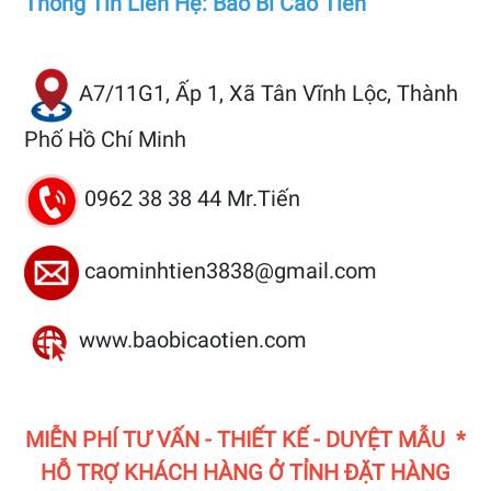
Thông Tin Liên Hệ: Bao Bì Cao Tiến
A7/11G1, Ấp 1, Xã Tân Vĩnh Lộc, Thành
Phố Hồ Chí Minh
0962 38 38 44 Mr.Tiến
caominhtien3838@gmail.com
www.baobicaotien.com
MIỄN PHÍ TƯ VẤN - THIẾT KẾ - DUYỆT MẪU *
HỖ TRỢ KHÁCH HÀNG Ở TỈNH ĐẶT HÀNG