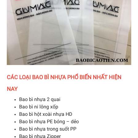
CÁC LOẠI BAO BÌ NHỰA PHỔ BIẾN NHẤT HIỆN
NAY
Bao bì nhựa 2 quai
Bao bì ni lông xốp
Bao bì hột xoài nhựa HD
Bao bì nhựa PE bóng – dẻo
Bao bì nhựa trong suốt PP
Bao bì nhựa Zipper