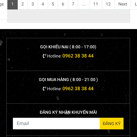
ge
1
2
3
4
5
6
7
...
11
12
Next
L
GỌI KHIẾU NẠI ( 8:00 - 17:00)
0962 38 38 44
Hotline:
GỌI MUA HÀNG ( 8:00 - 21:00 )
0962 38 38 44
Hotline:
ĐĂNG KÝ NHẬN KHUYẾN MÃI