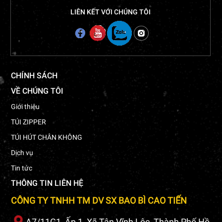
LIÊN KẾT VỚI CHÚNG TÔI
CHÍNH SÁCH
VỀ CHÚNG TÔI
Giới thiệu
TÚI ZIPPER
TÚI HÚT CHÂN KHÔNG
Dịch vụ
Tin tức
THÔNG TIN LIÊN HỆ
CÔNG TY TNHH TM DV SX BAO BÌ CAO TIẾN
A7/11G1, Ấp 1, Xã Tân Vĩnh Lộc, Thành Phố Hồ