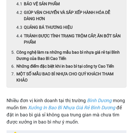
BẢO VỆ SẢN PHẨM
GIÚP VẬN CHUYỂN VÀ SẮP XẾP HÀNH HÓA DỄ
DÀNG HƠN
QUẢNG BÁ THƯƠNG HIỆU
TRÁNH ĐƯỢC TÌNH TRẠNG TRỘM CẮP, ĂN BỚT SẢN
PHẨM
Công nghệ làm ra những mẫu bao bì nhựa giá rẻ tại Bình
Dương của Bao Bì Cao Tiến
Những điểm đặc biệt khi in bao bì tại công ty Cao Tiến
MỘT SỐ MẪU BAO BÌ NHỰA CHO QUÝ KHÁCH THAM
KHẢO
Nhiều đơn vị kinh doanh tại thị trường
Bình Dương
mong
muốn tìm
Xưởng In Bao Bì Nhựa Giá Rẻ Bình Dương
để
đặt in bao bì giá sỉ không qua trung gian mà chưa tìm
được xưởng in bao bì như ý muốn.